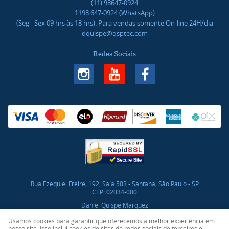
(11)
98647-0924
1198
647-0924
(WhatsApp)
(Seg - Sex 09 hrs às 18 hrs). Para vendas somente On-line 24H/dia
dquispe@qsptec.com
Redes Sociais
Rua Ezequiel Freire, 192, Sala 503
-
Santana, São Paulo
-
SP
CEP: 02034-000
Daniel Quispe Marquez
CNPJ: 46.017.272/0001-03
Usamos cookies para garantir que oferecemos a melhor experiência em
nosso site. Isso inclui cookies de sites de redes sociais de terceiros e