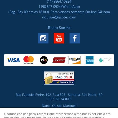
(11)
98647-0924
1198
647-0924
(WhatsApp)
(Seg - Sex 09 hrs às 18 hrs). Para vendas somente On-line 24H/dia
dquispe@qsptec.com
Redes Sociais
Rua Ezequiel Freire, 192, Sala 503
-
Santana, São Paulo
-
SP
CEP: 02034-000
Daniel Quispe Marquez
CNPJ: 46.017.272/0001-03
Usamos cookies para garantir que oferecemos a melhor experiência em
nosso site. Isso inclui cookies de sites de redes sociais de terceiros e