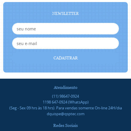
NEWSLETTER
CADASTRAR
Atendimento
(11)
98647-0924
1198
647-0924
(WhatsApp)
(Seg - Sex 09 hrs às 18 hrs). Para vendas somente On-line 24H/dia
dquispe@qsptec.com
Redes Sociais