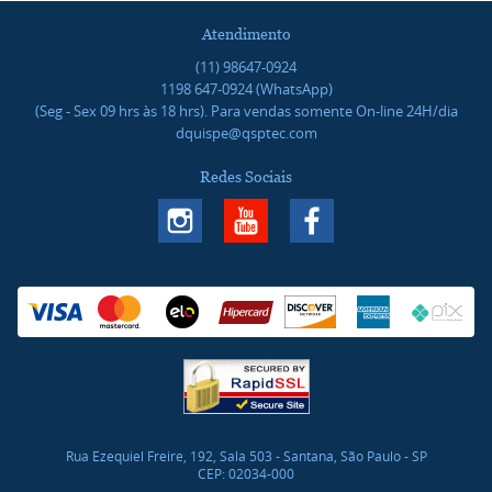
Atendimento
(11)
98647-0924
1198
647-0924
(WhatsApp)
(Seg - Sex 09 hrs às 18 hrs). Para vendas somente On-line 24H/dia
dquispe@qsptec.com
Redes Sociais
Rua Ezequiel Freire, 192, Sala 503
-
Santana, São Paulo
-
SP
CEP: 02034-000