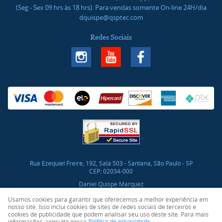
(Seg - Sex 09 hrs às 18 hrs). Para vendas somente On-line 24H/dia
dquispe@qsptec.com
Redes Sociais
Rua Ezequiel Freire, 192, Sala 503
-
Santana, São Paulo
-
SP
CEP: 02034-000
Daniel Quispe Marquez
CNPJ: 46.017.272/0001-03
Usamos cookies para garantir que oferecemos a melhor experiência em
nosso site. Isso inclui cookies de sites de redes sociais de terceiros e
cookies de publicidade que podem analisar seu uso deste site. Para mais
LOJA VIRTUAL CRIADA POR
informações, consulte nossa
Política de privacidade
.