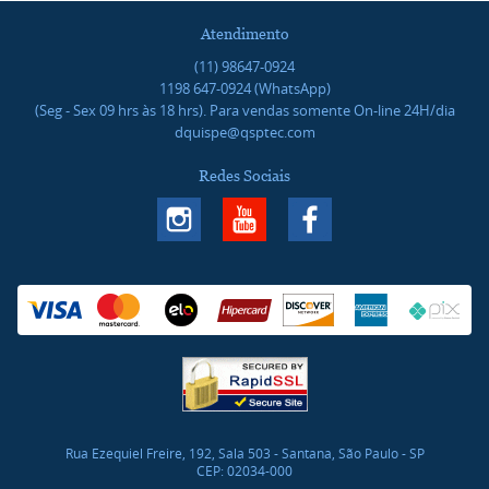
Atendimento
(11)
98647-0924
1198
647-0924
(WhatsApp)
(Seg - Sex 09 hrs às 18 hrs). Para vendas somente On-line 24H/dia
dquispe@qsptec.com
Redes Sociais
Rua Ezequiel Freire, 192, Sala 503
-
Santana, São Paulo
-
SP
CEP: 02034-000