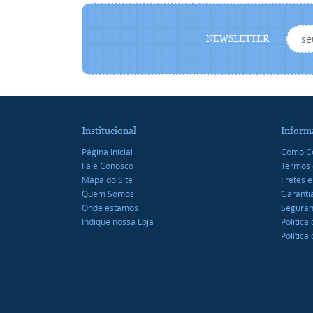
NEWSLETTER
Institucional
Inform
Página Inicial
Como C
Fale Conosco
Termos 
Mapa do Site
Fretes e
Quem Somos
Garanti
Onde estamos
Segura
Indique nossa Loja
Politica
Política