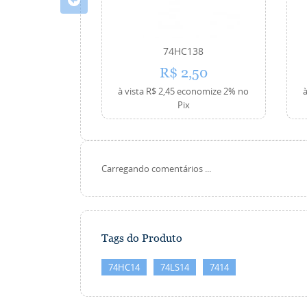
74HC138
R$ 2,50
à vista
R$ 2,45
economize
2%
no
à
Pix
Carregando comentários ...
Tags do Produto
74HC14
74LS14
7414