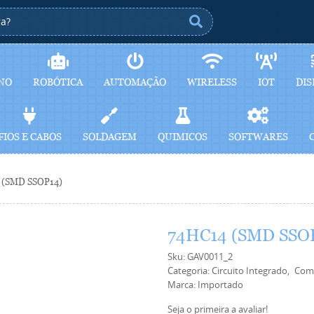
NO
ROBÓTICA
AUTOMAÇÃO
WIRELESS
IOT
DIS
FIOS E CABOS
SOLDAGEM
QUIMICOS
SOFTWARES
 (SMD SSOP14)
74HC14 (SMD SSO
Sku:
GAV0011_2
Categoria:
Circuito Integrado
Com
Marca:
Importado
Seja o primeira a avaliar!