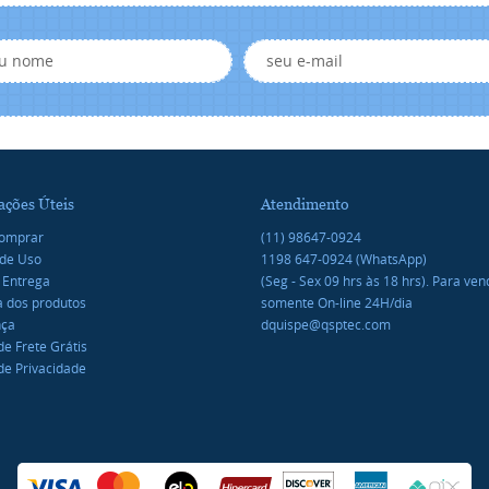
ações Úteis
Atendimento
omprar
(11)
98647-0924
de Uso
1198
647-0924
(WhatsApp)
 Entrega
(Seg - Sex 09 hrs às 18 hrs). Para ve
a dos produtos
somente On-line 24H/dia
nça
dquispe@qsptec.com
 de Frete Grátis
 de Privacidade