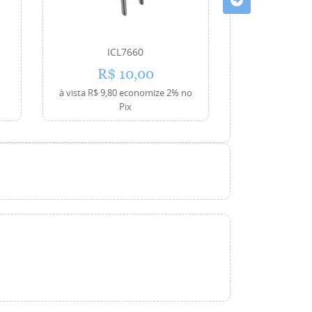
ICL7660
74
R$ 10,00
R$ 
%
à vista
R$ 9,80
economize
2%
no
à vista
R$ 1,47
e
Pix
P