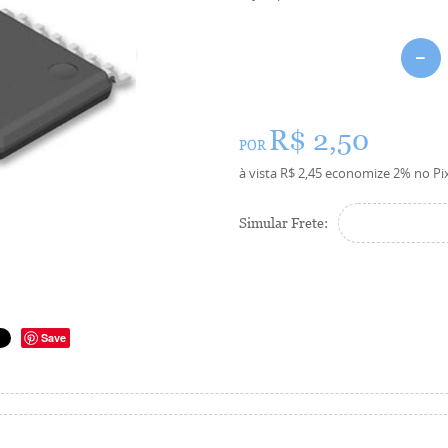
R$ 2,50
POR
à vista
R$ 2,45
economize
2%
no Pi
Simular Frete:
Save