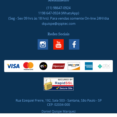
Atendimento
(11)
98647-0924
1198
647-0924
(WhatsApp)
(Seg - Sex 09 hrs às 18 hrs). Para vendas somente On-line 24H/dia
dquispe@qsptec.com
Redes Sociais
Rua Ezequiel Freire, 192, Sala 503
-
Santana, São Paulo
-
SP
CEP: 02034-000
Daniel Quispe Marquez
CNPJ: 46.017.272/0001-03