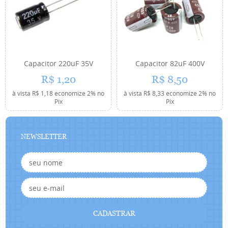
Capacitor 220uF 35V
Capacitor 82uF 400V
R$ 1,20
R$ 8,50
à vista
R$ 1,18
economize
2%
no
à vista
R$ 8,33
economize
2%
no
Pix
Pix
NEWSLETTER
CADASTRAR