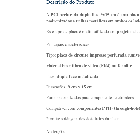
Descrição do Produto
PCI
perfurada
dupla
face
9x15
cm
plac
A
é
uma
padronizados
e
trilhas
metálicas
em
ambos
os
lad
projetos
ele
Esse
tipo
de
placa
é
muito
utilizado
em
Principais
características
placa
de
circuito
impresso
perfurada (
unive
Tipo:
fibra
de
vidro (
FR4)
ou
fenolite
Material
base:
dupla
face
metalizada
Face:
9
cm
x
15
cm
Dimensões:
Furos
padronizados
para
componentes
eletrônicos
componentes
PTH (
through-
hole
Compatível
com
Permite
soldagem
dos
dois
lados
da
placa
Aplicações