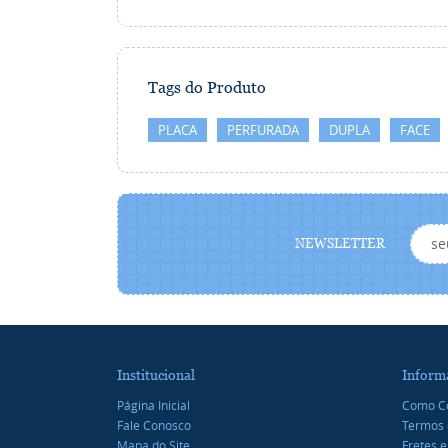
Tags do Produto
PLACA
PERFURADA
DUPLA
FACE
NEWSLETTER
Institucional
Inform
Página Inicial
Como C
Fale Conosco
Termos 
Mapa do Site
Fretes e