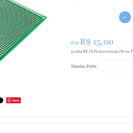
R$ 15,00
POR
à vista
R$ 14,70
economize
2%
no P
Simular Frete:
Save