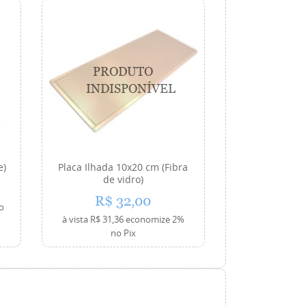
e)
Placa Ilhada 10x20 cm (Fibra
de vidro)
R$ 32,00
o
à vista
R$ 31,36
economize
2%
no Pix