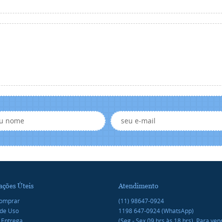
ações Úteis
Atendimento
omprar
(11)
98647-0924
de Uso
1198
647-0924
(WhatsApp)
 Entrega
(Seg - Sex 09 hrs às 18 hrs). Para ve