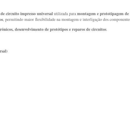
a
de
circuito
impresso
universal
montagem
e
prototipagem
de
utilizada
para
os
,
permitindo
maior
flexibilidade
na
montagem
e
interligação
dos
componente
trônicos,
desenvolvimento
de
protótipos
e
reparos
de
circuitos
.
rsal)
)