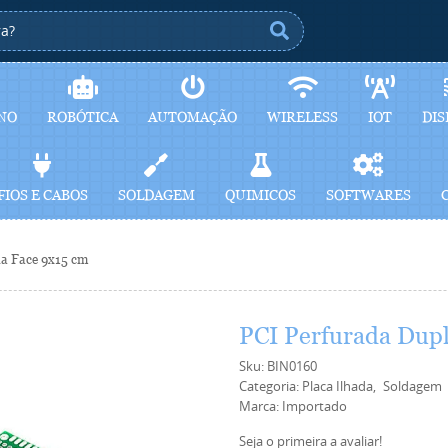
NO
ROBÓTICA
AUTOMAÇÃO
WIRELESS
IOT
DIS
FIOS E CABOS
SOLDAGEM
QUIMICOS
SOFTWARES
la Face 9x15 cm
PCI Perfurada Dupl
Sku:
BIN0160
Categoria:
Placa Ilhada
Soldagem
Marca:
Importado
Seja o primeira a avaliar!