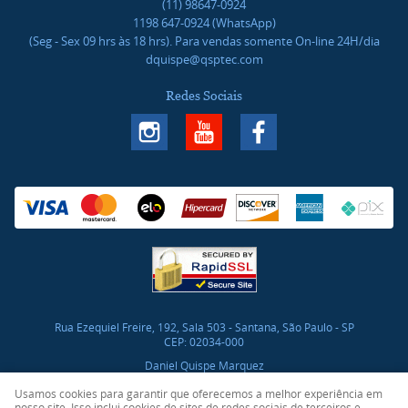
(11)
98647-0924
1198
647-0924
(WhatsApp)
(Seg - Sex 09 hrs às 18 hrs). Para vendas somente On-line 24H/dia
dquispe@qsptec.com
Redes Sociais
Rua Ezequiel Freire, 192, Sala 503
-
Santana, São Paulo
-
SP
CEP: 02034-000
Daniel Quispe Marquez
CNPJ: 46.017.272/0001-03
Usamos cookies para garantir que oferecemos a melhor experiência em
nosso site. Isso inclui cookies de sites de redes sociais de terceiros e