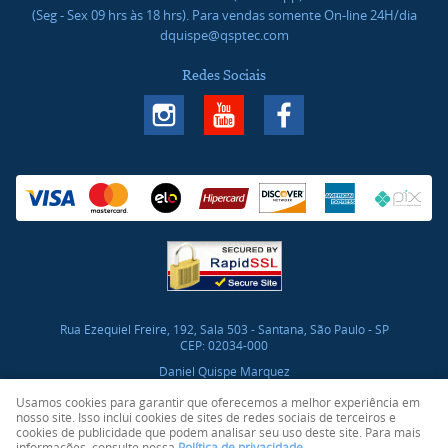
(Seg - Sex 09 hrs às 18 hrs). Para vendas somente On-line 24H/dia
dquispe@qsptec.com
Redes Sociais
Rua Ezequiel Freire, 192, Sala 503
-
Santana, São Paulo
-
SP
CEP: 02034-000
Daniel Quispe Marquez
CNPJ: 46.017.272/0001-03
Usamos cookies para garantir que oferecemos a melhor experiência em
nosso site. Isso inclui cookies de sites de redes sociais de terceiros e
cookies de publicidade que podem analisar seu uso deste site. Para mais
LOJA VIRTUAL CRIADA POR
informações, consulte nossa
Política de privacidade
.