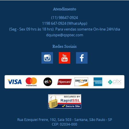
Atendimento
(11)
98647-0924
1198
647-0924
(WhatsApp)
(Seg - Sex 09 hrs às 18 hrs). Para vendas somente On-line 24H/dia
dquispe@qsptec.com
Redes Sociais
Rua Ezequiel Freire, 192, Sala 503
-
Santana, São Paulo
-
SP
CEP: 02034-000