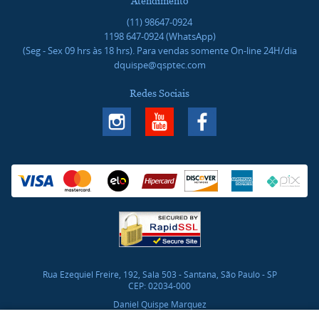
Atendimento
(11)
98647-0924
1198
647-0924
(WhatsApp)
(Seg - Sex 09 hrs às 18 hrs). Para vendas somente On-line 24H/dia
dquispe@qsptec.com
Redes Sociais
Rua Ezequiel Freire, 192, Sala 503
-
Santana, São Paulo
-
SP
CEP: 02034-000
Daniel Quispe Marquez
CNPJ: 46.017.272/0001-03