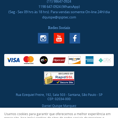
(11)
98647-0924
1198
647-0924
(WhatsApp)
(Seg - Sex 09 hrs às 18 hrs). Para vendas somente On-line 24H/dia
dquispe@qsptec.com
Redes Sociais
Rua Ezequiel Freire, 192, Sala 503
-
Santana, São Paulo
-
SP
CEP: 02034-000
Daniel Quispe Marquez
CNPJ: 46.017.272/0001-03
Usamos cookies para garantir que oferecemos a melhor experiência em
nosso site. Isso inclui cookies de sites de redes sociais de terceiros e